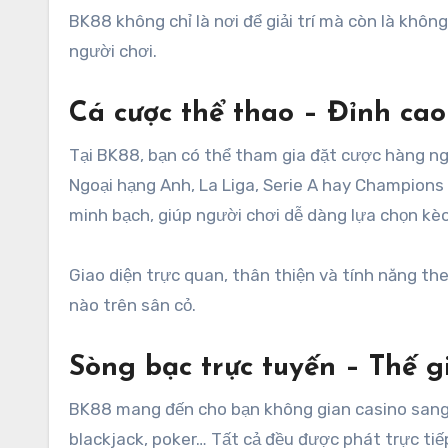
BK88 không chỉ là nơi để giải trí mà còn là khô
người chơi.
Cá cược thể thao – Đỉnh ca
Tại BK88, bạn có thể tham gia đặt cược hàng ngh
Ngoại hạng Anh, La Liga, Serie A hay Champions
minh bạch, giúp người chơi dễ dàng lựa chọn kèo
Giao diện trực quan, thân thiện và tính năng the
nào trên sân cỏ.
Sòng bạc trực tuyến – Thế g
BK88 mang đến cho bạn không gian casino sang t
blackjack, poker… Tất cả đều được phát trực tiế