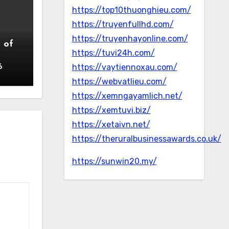
https://top10thuonghieu.com/
https://truyenfullhd.com/
https://truyenhayonline.com/
 of
https://tuvi24h.com/
6
https://vaytiennoxau.com/
https://webvatlieu.com/
https://xemngayamlich.net/
https://xemtuvi.biz/
https://xetaivn.net/
https://theruralbusinessawards.co.uk/
https://sunwin20.my/