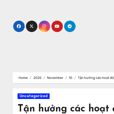
Skip
to
content
Home
2025
November
10
Tận hưởng các hoạt độ
Uncategorized
Tận hưởng các hoạt 