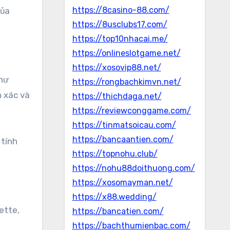
https://8casino-88.com/
của
https://8usclubs17.com/
https://top10nhacai.me/
https://onlineslotgame.net/
https://xosovip88.net/
như
https://rongbachkimvn.net/
h xác và
https://thichdaga.net/
https://reviewconggame.com/
https://tinmatsoicau.com/
https://bancaantien.com/
 tính
https://topnohu.club/
https://nohu88doithuong.com/
https://xosomayman.net/
https://x88.wedding/
ette,
https://bancatien.com/
https://bachthumienbac.com/