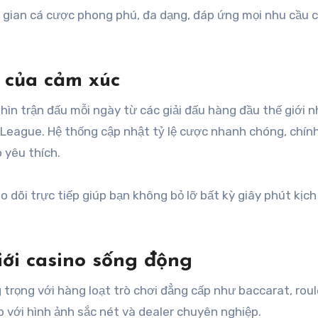
ng gian cá cược phong phú, đa dạng, đáp ứng mọi nhu cầu 
o của cảm xúc
ìn trận đấu mỗi ngày từ các giải đấu hàng đầu thế giới 
 League. Hệ thống cập nhật tỷ lệ cược nhanh chóng, chín
 yêu thích.
o dõi trực tiếp giúp bạn không bỏ lỡ bất kỳ giây phút kịch
iới casino sống động
rọng với hàng loạt trò chơi đẳng cấp như baccarat, roul
p với hình ảnh sắc nét và dealer chuyên nghiệp.