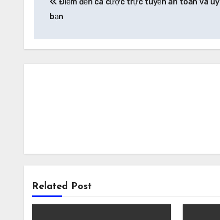
Điểm đến cá cược trực tuyến an toàn và uy 
navigation
bạn
Related Post