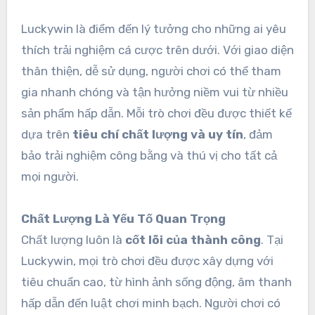
Luckywin là điểm đến lý tưởng cho những ai yêu
thích trải nghiệm cá cược trên dưới. Với giao diện
thân thiện, dễ sử dụng, người chơi có thể tham
gia nhanh chóng và tận hưởng niềm vui từ nhiều
sản phẩm hấp dẫn. Mỗi trò chơi đều được thiết kế
dựa trên
tiêu chí chất lượng và uy tín
, đảm
bảo trải nghiệm công bằng và thú vị cho tất cả
mọi người.
Chất Lượng Là Yếu Tố Quan Trọng
Chất lượng luôn là
cốt lõi của thành công
. Tại
Luckywin, mọi trò chơi đều được xây dựng với
tiêu chuẩn cao, từ hình ảnh sống động, âm thanh
hấp dẫn đến luật chơi minh bạch. Người chơi có