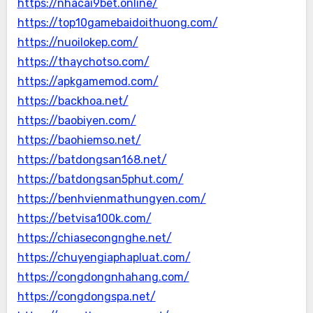
https://nhacai9bet.online/
https://top10gamebaidoithuong.com/
https://nuoilokep.com/
https://thaychotso.com/
https://apkgamemod.com/
https://backhoa.net/
https://baobiyen.com/
https://baohiemso.net/
https://batdongsan168.net/
https://batdongsan5phut.com/
https://benhvienmathungyen.com/
https://betvisa100k.com/
https://chiasecongnghe.net/
https://chuyengiaphapluat.com/
https://congdongnhahang.com/
https://congdongspa.net/