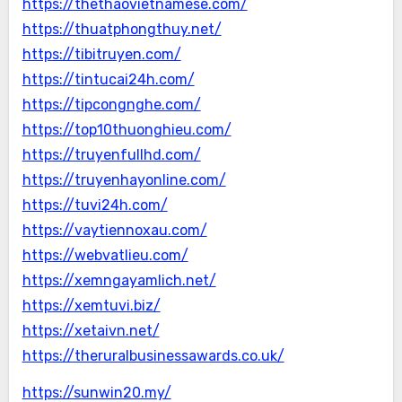
https://thethaovietnamese.com/
https://thuatphongthuy.net/
https://tibitruyen.com/
https://tintucai24h.com/
https://tipcongnghe.com/
https://top10thuonghieu.com/
https://truyenfullhd.com/
https://truyenhayonline.com/
https://tuvi24h.com/
https://vaytiennoxau.com/
https://webvatlieu.com/
https://xemngayamlich.net/
https://xemtuvi.biz/
https://xetaivn.net/
https://theruralbusinessawards.co.uk/
https://sunwin20.my/