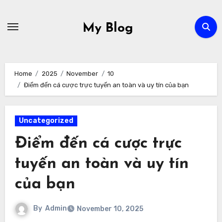
Skip
to
My Blog
content
Home
2025
November
10
Điểm đến cá cược trực tuyến an toàn và uy tín của bạn
Uncategorized
Điểm đến cá cược trực
tuyến an toàn và uy tín
của bạn
By
Admin
November 10, 2025