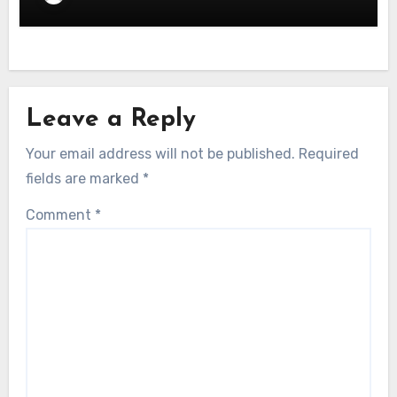
Leave a Reply
Your email address will not be published.
Required
fields are marked
*
Comment
*