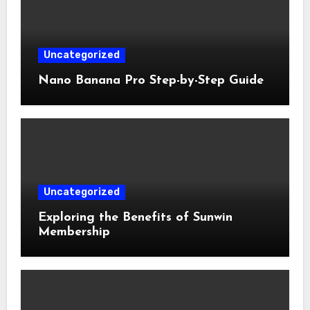
Uncategorized
Nano Banana Pro Step-by-Step Guide
Uncategorized
Exploring the Benefits of Sunwin
Membership