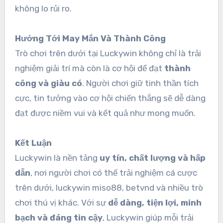
không lo rủi ro.
Hướng Tới May Mắn Và Thành Công
Trò chơi trên dưới tại Luckywin không chỉ là trải
nghiệm giải trí mà còn là cơ hội để đạt
thành
công và giàu có
. Người chơi giữ tinh thần tích
cực, tin tưởng vào cơ hội chiến thắng sẽ dễ dàng
đạt được niềm vui và kết quả như mong muốn.
Kết Luận
Luckywin là nền tảng
uy tín, chất lượng và hấp
dẫn
, nơi người chơi có thể trải nghiệm cá cược
trên dưới, luckywin miso88, betvnd và nhiều trò
chơi thú vị khác. Với sự
dễ dàng, tiện lợi, minh
bạch và đáng tin cậy
, Luckywin giúp mỗi trải